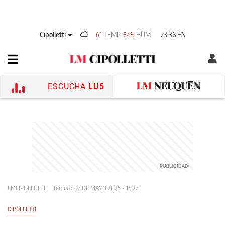
Cipolletti
TEMP
HUM
23:36 HS
6°
54%
ESCUCHÁ
LU5
LMCIPOLLETTI
Temuco
07 DE MAYO 2025 - 16:27
CIPOLLETTI