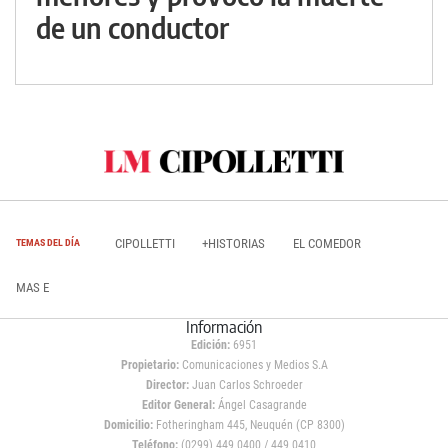
de un conductor
CIPOLLETTI
+HISTORIAS
EL COMEDOR
TEMAS DEL DÍA
MAS E
Información
Edición:
6951
Propietario:
Comunicaciones y Medios S.A
Director:
Juan Carlos Schroeder
Editor General:
Ángel Casagrande
Domicilio:
Fotheringham 445, Neuquén (CP 8300)
Teléfono:
(0299) 449 0400 / 449 0410