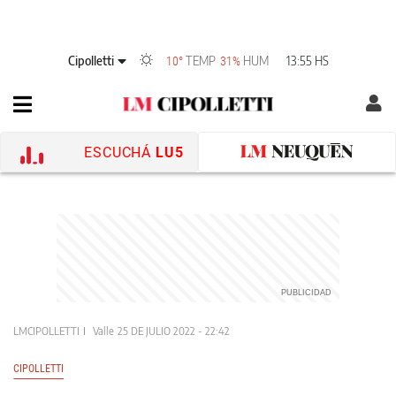
Cipolletti
TEMP
HUM
13:55 HS
10°
31%
ESCUCHÁ
LU5
LMCIPOLLETTI
Valle
25 DE JULIO 2022 - 22:42
CIPOLLETTI