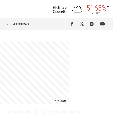
5°
63%
El clima en
Cipolletti
TEMP
HUM
NECROLÓGICAS