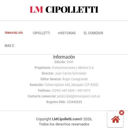
CIPOLLETTI
+HISTORIAS
EL COMEDOR
TEMAS DEL DÍA
MAS E
Información
Edición:
6949
Propietario:
Comunicaciones y Medios S.A
Director:
Juan Carlos Schroeder
Editor General:
Ángel Casagrande
Domicilio:
Fotheringham 445, Neuquén (CP 8300)
Teléfono:
(0299) 449 0400 / 449 0410
Contacto comercial:
publicidad@lmneuquen.com.ar
Registro DNA: 123442625
Copyright
LMCipolletti.com
© 2026,
Todos los derechos reservados