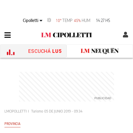
Cipolletti
TEMP
HUM
14:27 HS
10°
45%
ESCUCHÁ
LU5
LMCIPOLLETTI
Turismo
05 DE JUNIO 2019 - 09:34
PROVINCIA