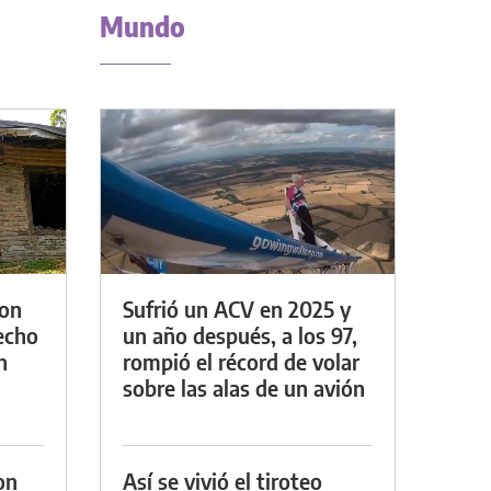
Mundo
con
Sufrió un ACV en 2025 y
techo
un año después, a los 97,
n
rompió el récord de volar
sobre las alas de un avión
on
Así se vivió el tiroteo