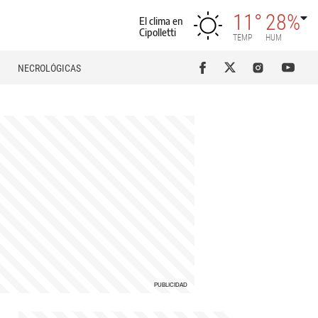
11°
28%
El clima en
Cipolletti
TEMP
HUM
NECROLÓGICAS