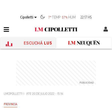
Cipolletti
TEMP
HUM
22:17 HS
7°
57%
ESCUCHÁ
LU5
LMCIPOLLETTI
ATE
20 DE JULIO 2022 - 15:14
PROVINCIA