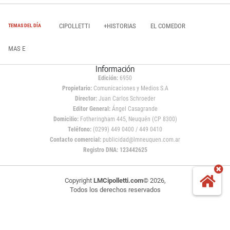
CIPOLLETTI
+HISTORIAS
EL COMEDOR
TEMAS DEL DÍA
MAS E
Información
Edición:
6950
Propietario:
Comunicaciones y Medios S.A
Director:
Juan Carlos Schroeder
Editor General:
Ángel Casagrande
Domicilio:
Fotheringham 445, Neuquén (CP 8300)
Teléfono:
(0299) 449 0400 / 449 0410
Contacto comercial:
publicidad@lmneuquen.com.ar
Registro DNA: 123442625
Copyright
LMCipolletti.com
© 2026,
Todos los derechos reservados