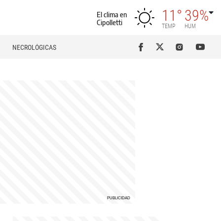
11°
39%
El clima en
Cipolletti
TEMP
HUM
NECROLÓGICAS