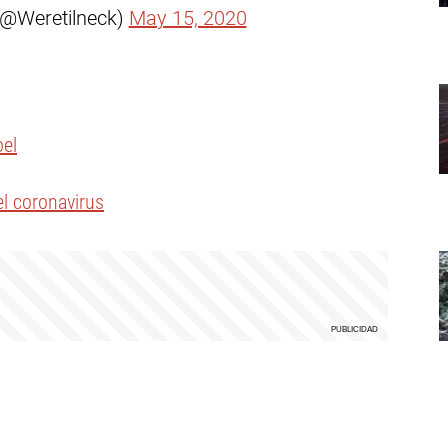
 (@Weretilneck)
May 15, 2020
oel
el coronavirus