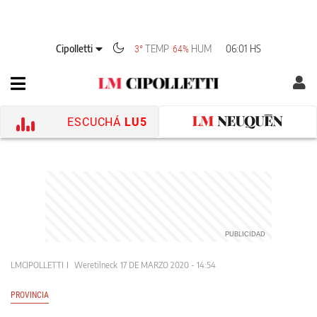
Cipolletti
TEMP
HUM
06:01 HS
3°
64%
ESCUCHÁ
LU5
LMCIPOLLETTI
Weretilneck
17 DE MARZO 2020 - 14:54
PROVINCIA