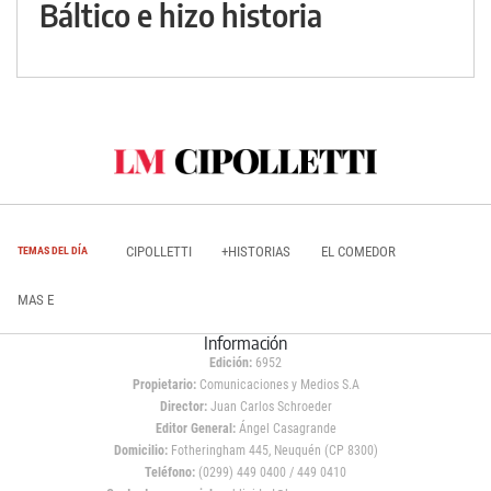
Báltico e hizo historia
CIPOLLETTI
+HISTORIAS
EL COMEDOR
TEMAS DEL DÍA
MAS E
Información
Edición:
6952
Propietario:
Comunicaciones y Medios S.A
Director:
Juan Carlos Schroeder
Editor General:
Ángel Casagrande
Domicilio:
Fotheringham 445, Neuquén (CP 8300)
Teléfono:
(0299) 449 0400 / 449 0410