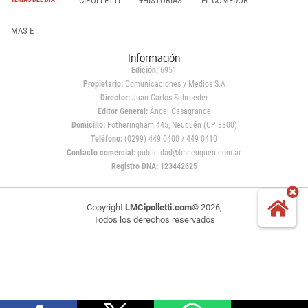
CIPOLLETTI
+HISTORIAS
EL COMEDOR
MAS E
Información
Edición:
6951
Propietario:
Comunicaciones y Medios S.A
Director:
Juan Carlos Schroeder
Editor General:
Ángel Casagrande
Domicilio:
Fotheringham 445, Neuquén (CP 8300)
Teléfono:
(0299) 449 0400 / 449 0410
Contacto comercial:
publicidad@lmneuquen.com.ar
Registro DNA: 123442625
Copyright
LMCipolletti.com
© 2026,
Todos los derechos reservados