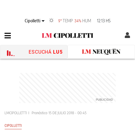
Cipolletti
TEMP
HUM
12:13 HS
9°
34%
ESCUCHÁ
LU5
LMCIPOLLETTI
Pronóstico
15 DE JULIO 2018 - 00:45
CIPOLLETTI