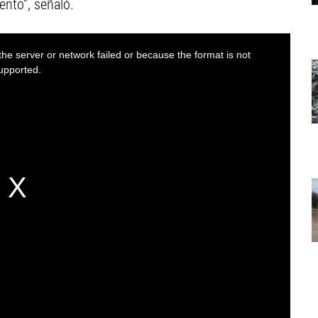
nto”, señaló.