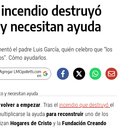
 incendio destruyó
 y necesitan ayuda
entó el padre Luis García, quién celebro que "los
sos". Cómo ayudarlos.
Agregar LMCipolletti.com
en
volver a empezar
. Tras el
incendio que destruyó
el
ltiplicarse la ayuda
para reconstruir
uno de los
lizan
Hogares de Cristo
y la
Fundación Creando