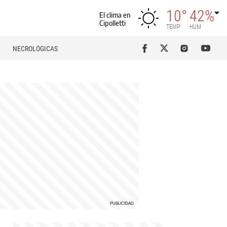
10°
42%
El clima en
Cipolletti
TEMP
HUM
NECROLÓGICAS