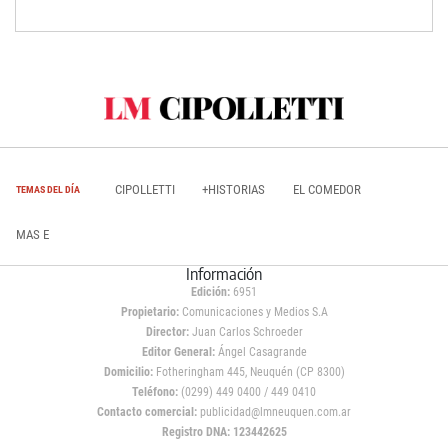
CIPOLLETTI
+HISTORIAS
EL COMEDOR
TEMAS DEL DÍA
MAS E
Información
Edición:
6951
Propietario:
Comunicaciones y Medios S.A
Director:
Juan Carlos Schroeder
Editor General:
Ángel Casagrande
Domicilio:
Fotheringham 445, Neuquén (CP 8300)
Teléfono:
(0299) 449 0400 / 449 0410
Contacto comercial:
publicidad@lmneuquen.com.ar
Registro DNA: 123442625