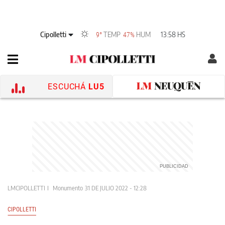
Cipolletti
TEMP
HUM
13:58 HS
9°
47%
ESCUCHÁ
LU5
LMCIPOLLETTI
Monumento
31 DE JULIO 2022 - 12:28
CIPOLLETTI