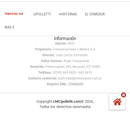
CIPOLLETTI
+HISTORIAS
EL COMEDOR
TEMAS DEL DÍA
MAS E
Información
Edición:
6950
Propietario:
Comunicaciones y Medios S.A
Director:
Juan Carlos Schroeder
Editor General:
Ángel Casagrande
Domicilio:
Fotheringham 445, Neuquén (CP 8300)
Teléfono:
(0299) 449 0400 / 449 0410
Contacto comercial:
publicidad@lmneuquen.com.ar
Registro DNA: 123442625
Copyright
LMCipolletti.com
© 2026,
Todos los derechos reservados