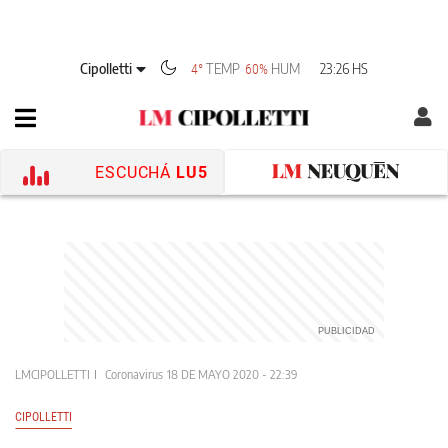
Cipolletti
TEMP
HUM
23:26 HS
4°
60%
ESCUCHÁ
LU5
LMCIPOLLETTI
Coronavirus
18 DE MAYO 2020 - 22:39
CIPOLLETTI