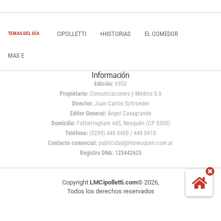
CIPOLLETTI
+HISTORIAS
EL COMEDOR
TEMAS DEL DÍA
MAS E
Información
Edición:
6953
Propietario:
Comunicaciones y Medios S.A
Director:
Juan Carlos Schroeder
Editor General:
Ángel Casagrande
Domicilio:
Fotheringham 445, Neuquén (CP 8300)
Teléfono:
(0299) 449 0400 / 449 0410
Contacto comercial:
publicidad@lmneuquen.com.ar
Registro DNA: 123442625
Copyright
LMCipolletti.com
© 2026,
Todos los derechos reservados