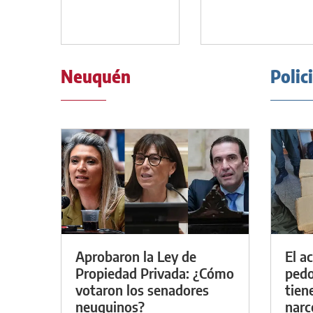
Neuquén
Polic
Aprobaron la Ley de
El a
Propiedad Privada: ¿Cómo
pedof
votaron los senadores
tien
neuquinos?
narc