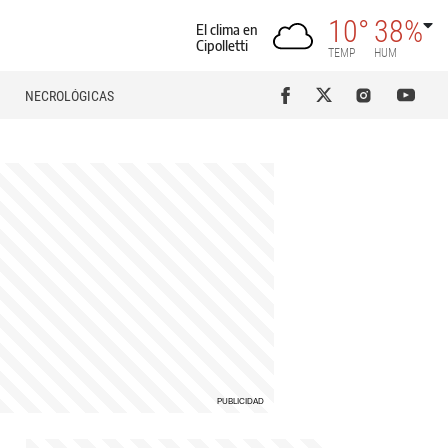
10°
38%
El clima en
Cipolletti
TEMP
HUM
NECROLÓGICAS