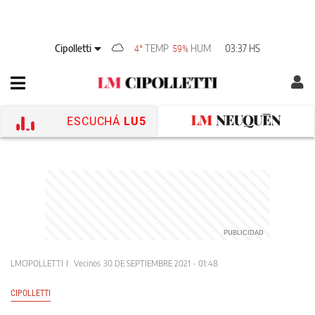
Cipolletti
TEMP
HUM
03:37 HS
4°
59%
ESCUCHÁ
LU5
LMCIPOLLETTI
Vecinos
30 DE SEPTIEMBRE 2021 - 01:48
CIPOLLETTI