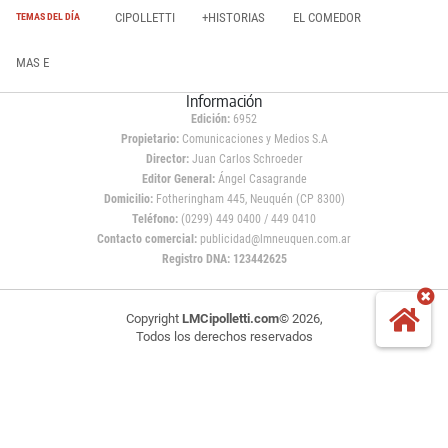
CIPOLLETTI
+HISTORIAS
EL COMEDOR
TEMAS DEL DÍA
MAS E
Información
Edición:
6952
Propietario:
Comunicaciones y Medios S.A
Director:
Juan Carlos Schroeder
Editor General:
Ángel Casagrande
Domicilio:
Fotheringham 445, Neuquén (CP 8300)
Teléfono:
(0299) 449 0400 / 449 0410
Contacto comercial:
publicidad@lmneuquen.com.ar
Registro DNA: 123442625
Copyright
LMCipolletti.com
© 2026,
Todos los derechos reservados