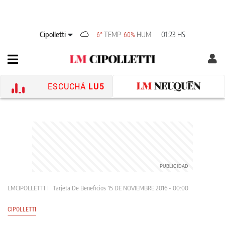
Cipolletti
TEMP
HUM
01:23 HS
6°
60%
ESCUCHÁ
LU5
LMCIPOLLETTI
Tarjeta De Beneficios
15 DE NOVIEMBRE 2016 - 00:00
CIPOLLETTI