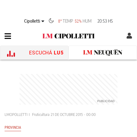
Cipolletti
TEMP
HUM
20:53 HS
8°
52%
ESCUCHÁ
LU5
LMCIPOLLETTI
Fruticultura
21 DE OCTUBRE 2015 - 00:00
PROVINCIA