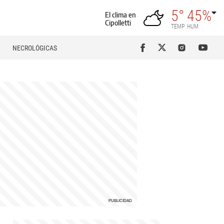
5°
45%
El clima en
Cipolletti
TEMP
HUM
NECROLÓGICAS