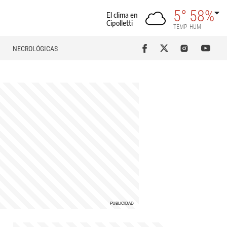
5°
58%
El clima en
Cipolletti
TEMP
HUM
NECROLÓGICAS