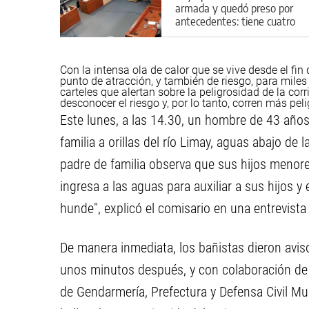
armada y quedó preso por
antecedentes: tiene cuatro
causas abiertas
Con la intensa ola de calor que se vive desde el fi
punto de atracción, y también de riesgo, para mile
carteles que alertan sobre la peligrosidad de la cor
desconocer el riesgo y, por lo tanto, corren más pel
Este lunes, a las 14.30, un hombre de 43 años
familia a orillas del río Limay, aguas abajo de 
padre de familia observa que sus hijos menore
ingresa a las aguas para auxiliar a sus hijos 
hunde", explicó el comisario en una entrevist
De manera inmediata, los bañistas dieron aviso
unos minutos después, y con colaboración de d
de Gendarmería, Prefectura y Defensa Civil Mun