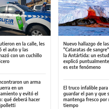
tieron en la calle, les
Nuevo hallazgo de las
ó el auto y las
"Cataratas de sangre"
azó con un cuchillo
la Antártida: un estud
icero
explicó puntualment
es este fenómeno
ncontraron un arma
uerra en un
El truco infalible para
namiento y evitó el
guardar el pan y que 
io: qué deberá hacer
mantenga fresco por
polletti
tiempo