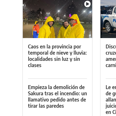
Caos en la provincia por
Discu
temporal de nieve y lluvia:
cruz
localidades sin luz y sin
amen
clases
carn
Empieza la demolición de
Le e
Sakura tras el incendio: un
de g
llamativo pedido antes de
alla
tirar las paredes
juic
en Ci