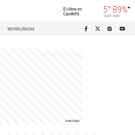
5°
89%
El clima en
Cipolletti
TEMP
HUM
NECROLÓGICAS