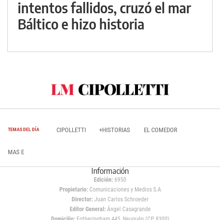
intentos fallidos, cruzó el mar
Báltico e hizo historia
CIPOLLETTI
+HISTORIAS
EL COMEDOR
TEMAS DEL DÍA
MAS E
Información
Edición:
6950
Propietario:
Comunicaciones y Medios S.A
Director:
Juan Carlos Schroeder
Editor General:
Ángel Casagrande
Domicilio:
Fotheringham 445, Neuquén (CP 8300)