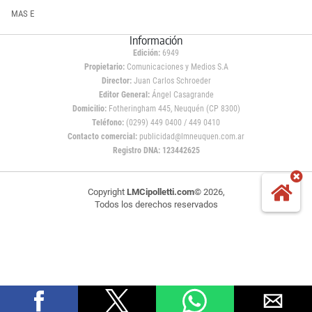
MAS E
Información
Edición:
6949
Propietario:
Comunicaciones y Medios S.A
Director:
Juan Carlos Schroeder
Editor General:
Ángel Casagrande
Domicilio:
Fotheringham 445, Neuquén (CP 8300)
Teléfono:
(0299) 449 0400 / 449 0410
Contacto comercial:
publicidad@lmneuquen.com.ar
Registro DNA: 123442625
Copyright
LMCipolletti.com
© 2026,
Todos los derechos reservados