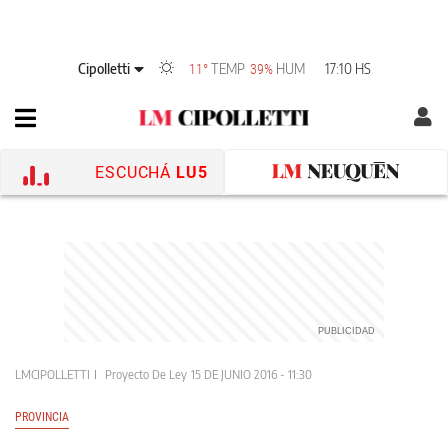
Cipolletti
TEMP
HUM
17:10 HS
11°
39%
ESCUCHÁ
LU5
LMCIPOLLETTI
Proyecto De Ley
15 DE JUNIO 2016 - 11:30
PROVINCIA