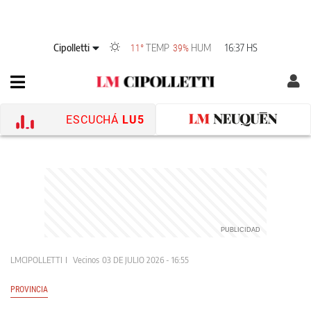
Cipolletti
TEMP
HUM
16:37 HS
11°
39%
ESCUCHÁ
LU5
LMCIPOLLETTI
Vecinos
03 DE JULIO 2026 - 16:55
PROVINCIA