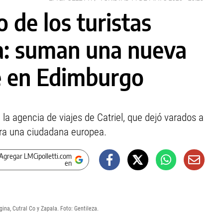
 de los turistas
a: suman una nueva
e en Edimburgo
la agencia de viajes de Catriel, que dejó varados a
ra una ciudadana europea.
Agregar LMCipolletti.com
en
gina, Cutral Co y Zapala. Foto: Gentileza.