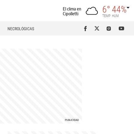
6°
44%
El clima en
Cipolletti
TEMP
HUM
NECROLÓGICAS