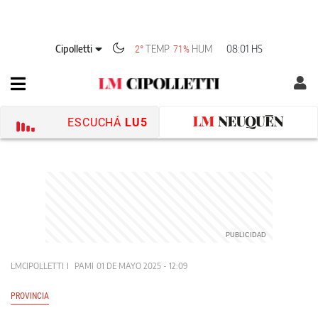
Cipolletti
TEMP
HUM
08:01 HS
2°
71%
ESCUCHÁ
LU5
LMCIPOLLETTI
PAMI
01 DE MAYO 2025 - 12:09
PROVINCIA