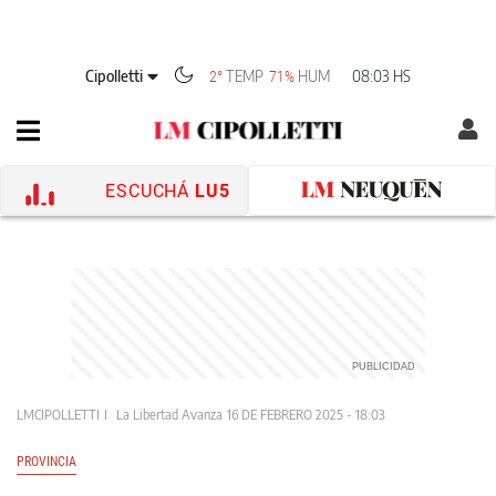
Cipolletti
TEMP
HUM
08:03 HS
2°
71%
ESCUCHÁ
LU5
LMCIPOLLETTI
La Libertad Avanza
16 DE FEBRERO 2025 - 18:03
PROVINCIA