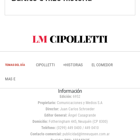
CIPOLLETTI
+HISTORIAS
EL COMEDOR
TEMAS DEL DÍA
MAS E
Información
Edición:
6952
Propietario:
Comunicaciones y Medios S.A
Director:
Juan Carlos Schroeder
Editor General:
Ángel Casagrande
Domicilio:
Fotheringham 445, Neuquén (CP 8300)
Teléfono:
(0299) 449 0400 / 449 0410
Contacto comercial:
publicidad@lmneuquen.com.ar