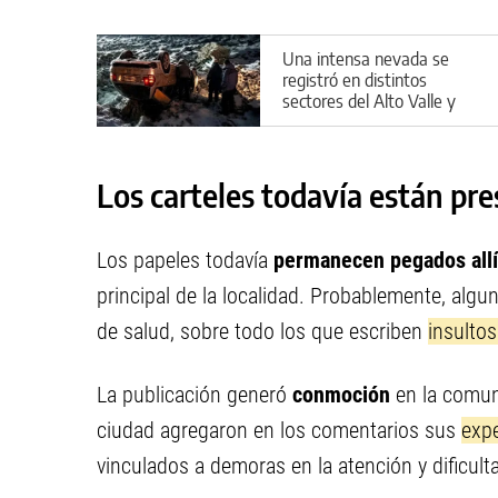
Una intensa nevada se
registró en distintos
sectores del Alto Valle y
provocó al menos dos
vuelcos en la Ruta 151
Los carteles todavía están pre
Los papeles todavía
permanecen pegados allí
principal de la localidad. Probablemente, algu
de salud, sobre todo los que escriben
insultos
La publicación generó
conmoción
en la comun
ciudad agregaron en los comentarios sus
expe
vinculados a demoras en la atención y dificul