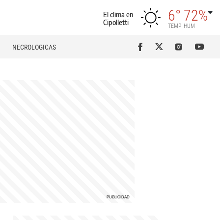
6°
72%
El clima en
Cipolletti
TEMP
HUM
NECROLÓGICAS