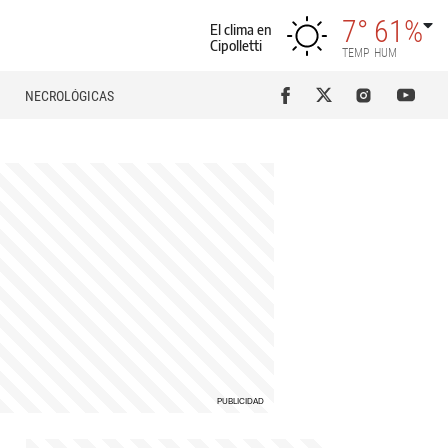
7°
61%
El clima en
Cipolletti
TEMP
HUM
NECROLÓGICAS