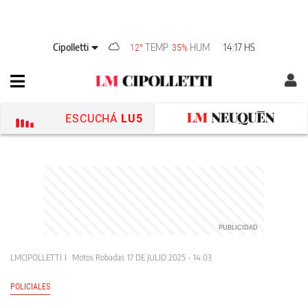
Cipolletti
TEMP
HUM
14:17 HS
12°
35%
ESCUCHÁ
LU5
LMCIPOLLETTI
Motos Robadas
17 DE JULIO 2025 - 14:03
POLICIALES