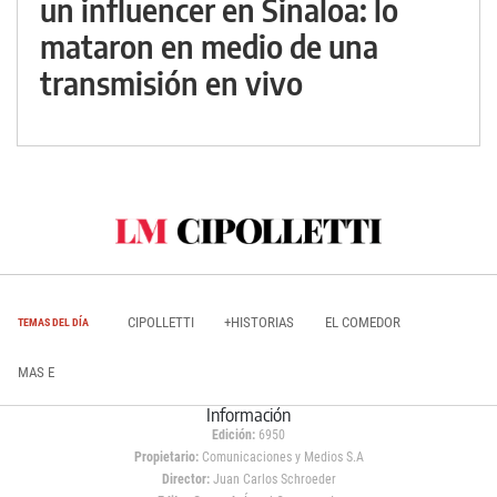
un influencer en Sinaloa: lo
mataron en medio de una
transmisión en vivo
CIPOLLETTI
+HISTORIAS
EL COMEDOR
TEMAS DEL DÍA
MAS E
Información
Edición:
6950
Propietario:
Comunicaciones y Medios S.A
Director:
Juan Carlos Schroeder