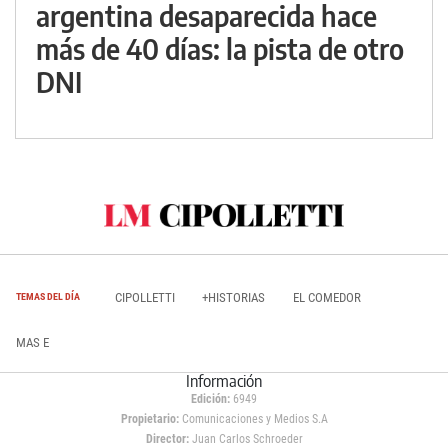
argentina desaparecida hace
más de 40 días: la pista de otro
DNI
CIPOLLETTI
+HISTORIAS
EL COMEDOR
TEMAS DEL DÍA
MAS E
Información
Edición:
6949
Propietario:
Comunicaciones y Medios S.A
Director:
Juan Carlos Schroeder