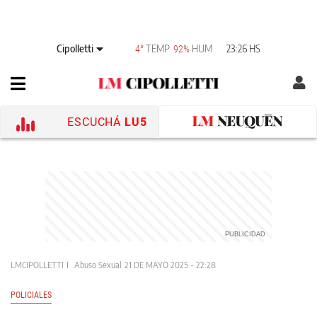
Cipolletti
TEMP
HUM
23:26 HS
4°
92%
ESCUCHÁ
LU5
LMCIPOLLETTI
Abuso Sexual
21 DE MAYO 2025 - 22:28
POLICIALES