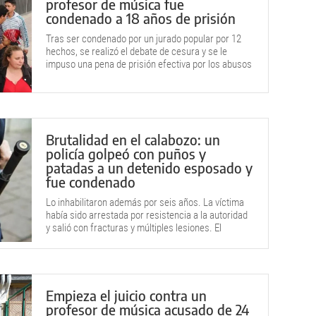
profesor de música fue
condenado a 18 años de prisión
Tras ser condenado por un jurado popular por 12
hechos, se realizó el debate de cesura y se le
impuso una pena de prisión efectiva por los abusos
de los niños.
Brutalidad en el calabozo: un
policía golpeó con puños y
patadas a un detenido esposado y
fue condenado
Lo inhabilitaron además por seis años. La víctima
había sido arrestada por resistencia a la autoridad
y salió con fracturas y múltiples lesiones. El
efectivo quedó filmado y confesó el ataque.
Empieza el juicio contra un
profesor de música acusado de 24