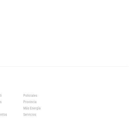
ti
Policiales
s
Provincia
Más Energía
entos
Servicios