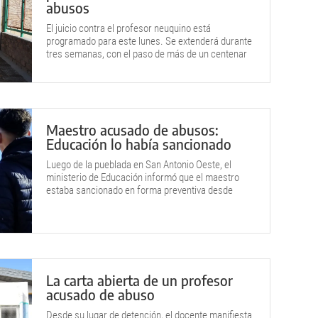
abusos
El juicio contra el profesor neuquino está
programado para este lunes. Se extenderá durante
tres semanas, con el paso de más de un centenar
de testigos.
Maestro acusado de abusos:
Educación lo había sancionado
Luego de la pueblada en San Antonio Oeste, el
ministerio de Educación informó que el maestro
estaba sancionado en forma preventiva desde
junio, tras la primera denuncia.
La carta abierta de un profesor
acusado de abuso
Desde su lugar de detención, el docente manifiesta