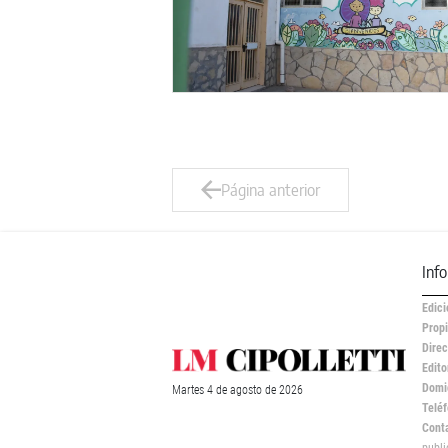
Página anterior
Inf
Edici
Propi
Direc
Edito
Domic
Martes
4 de
agosto
de 2026
Teléf
Cont