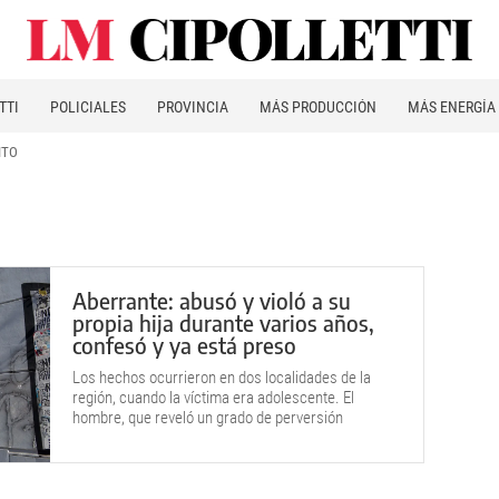
TTI
POLICIALES
PROVINCIA
MÁS PRODUCCIÓN
MÁS ENERGÍA
ITO
Aberrante: abusó y violó a su
propia hija durante varios años,
confesó y ya está preso
Los hechos ocurrieron en dos localidades de la
región, cuando la víctima era adolescente. El
hombre, que reveló un grado de perversión
repugnante, terminó reconociendo su culpa y lo
condenaron a prisión efectiva.