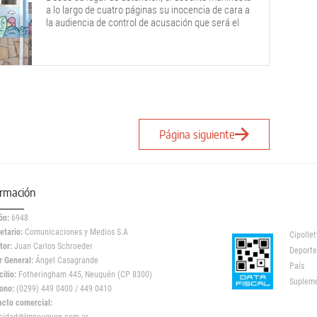
a lo largo de cuatro páginas su inocencia de cara a
la audiencia de control de acusación que será el
lunes.
Página siguiente
ormación
ón:
6948
etario:
Comunicaciones y Medios S.A
Cipollet
tor:
Juan Carlos Schroeder
Deporte
r General:
Ángel Casagrande
País
ilio:
Fotheringham 445, Neuquén (CP 8300)
Suplem
ono:
(0299) 449 0400 / 449 0410
acto comercial: