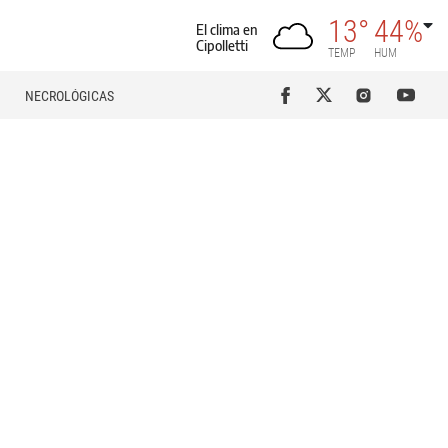
13°
44%
El clima en
Cipolletti
TEMP
HUM
NECROLÓGICAS