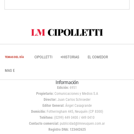
CIPOLLETTI
+HISTORIAS
EL COMEDOR
TEMAS DEL DÍA
MAS E
Información
Edición:
6951
Propietario:
Comunicaciones y Medios S.A
Director:
Juan Carlos Schroeder
Editor General:
Ángel Casagrande
Domicilio:
Fotheringham 445, Neuquén (CP 8300)
Teléfono:
(0299) 449 0400 / 449 0410
Contacto comercial:
publicidad@lmneuquen.com.ar
Registro DNA: 123442625