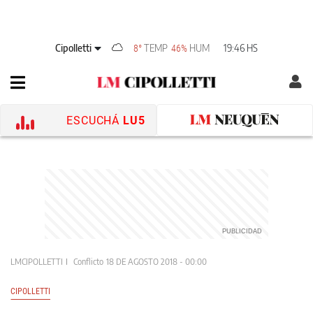
Cipolletti
TEMP
HUM
19:46 HS
8°
46%
ESCUCHÁ
LU5
LMCIPOLLETTI
Conflicto
18 DE AGOSTO 2018 - 00:00
CIPOLLETTI