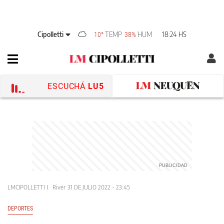
Cipolletti
TEMP
HUM
18:24 HS
10°
38%
ESCUCHÁ
LU5
LMCIPOLLETTI
River
31 DE JULIO 2022 - 23:45
DEPORTES