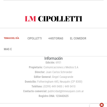
CIPOLLETTI
+HISTORIAS
EL COMEDOR
TEMAS DEL DÍA
MAS E
Información
Edición:
6951
Propietario:
Comunicaciones y Medios S.A
Director:
Juan Carlos Schroeder
Editor General:
Ángel Casagrande
Domicilio:
Fotheringham 445, Neuquén (CP 8300)
Teléfono:
(0299) 449 0400 / 449 0410
Contacto comercial:
publicidad@lmneuquen.com.ar
Registro DNA: 123442625