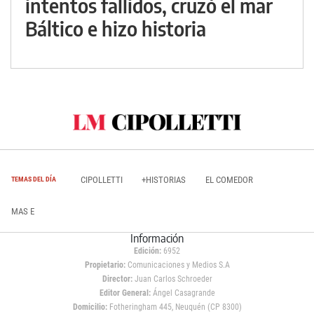
intentos fallidos, cruzó el mar
Báltico e hizo historia
CIPOLLETTI
+HISTORIAS
EL COMEDOR
TEMAS DEL DÍA
MAS E
Información
Edición:
6952
Propietario:
Comunicaciones y Medios S.A
Director:
Juan Carlos Schroeder
Editor General:
Ángel Casagrande
Domicilio:
Fotheringham 445, Neuquén (CP 8300)