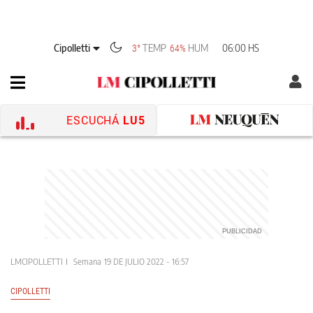
Cipolletti
TEMP
HUM
06:00 HS
3°
64%
ESCUCHÁ
LU5
LMCIPOLLETTI
Semana
19 DE JULIO 2022 - 16:57
CIPOLLETTI