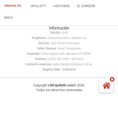
CIPOLLETTI
+HISTORIAS
EL COMEDOR
TEMAS DEL DÍA
MAS E
Información
Edición:
6949
Propietario:
Comunicaciones y Medios S.A
Director:
Juan Carlos Schroeder
Editor General:
Ángel Casagrande
Domicilio:
Fotheringham 445, Neuquén (CP 8300)
Teléfono:
(0299) 449 0400 / 449 0410
Contacto comercial:
publicidad@lmneuquen.com.ar
Registro DNA: 123442625
Copyright
LMCipolletti.com
© 2026,
Todos los derechos reservados