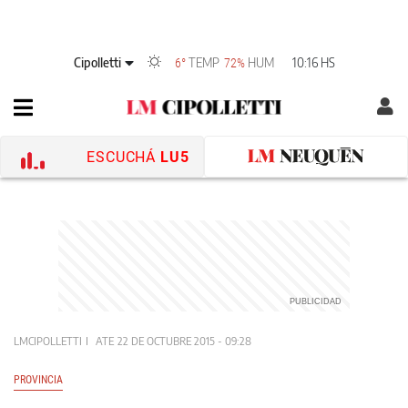
Cipolletti
TEMP
HUM
10:16 HS
6°
72%
ESCUCHÁ
LU5
LMCIPOLLETTI
ATE
22 DE OCTUBRE 2015 - 09:28
PROVINCIA