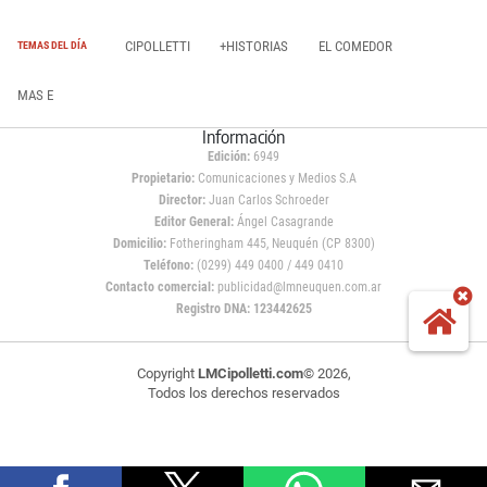
CIPOLLETTI
+HISTORIAS
EL COMEDOR
TEMAS DEL DÍA
MAS E
Información
Edición:
6949
Propietario:
Comunicaciones y Medios S.A
Director:
Juan Carlos Schroeder
Editor General:
Ángel Casagrande
Domicilio:
Fotheringham 445, Neuquén (CP 8300)
Teléfono:
(0299) 449 0400 / 449 0410
Contacto comercial:
publicidad@lmneuquen.com.ar
Registro DNA: 123442625
Copyright
LMCipolletti.com
© 2026,
Todos los derechos reservados