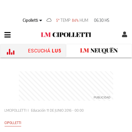
Cipolletti
TEMP
HUM
06:30 HS
5°
84%
ESCUCHÁ
LU5
LMCIPOLLETTI
Educación
11 DE JUNIO 2016 - 00:00
CIPOLLETTI