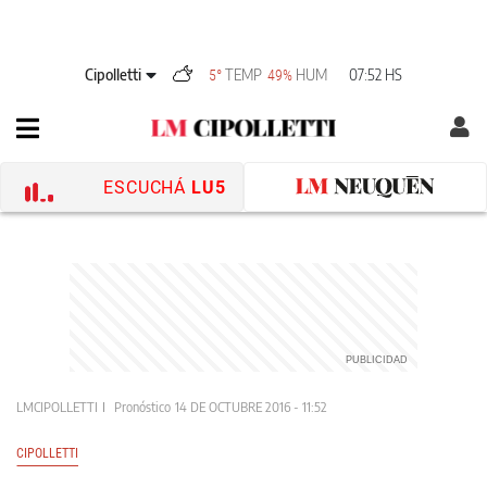
Cipolletti
TEMP
HUM
07:52 HS
5°
49%
ESCUCHÁ
LU5
LMCIPOLLETTI
Pronóstico
14 DE OCTUBRE 2016 - 11:52
CIPOLLETTI