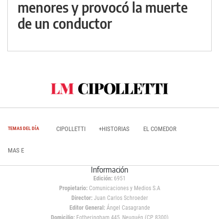
menores y provocó la muerte
de un conductor
CIPOLLETTI
+HISTORIAS
EL COMEDOR
TEMAS DEL DÍA
MAS E
Información
Edición:
6951
Propietario:
Comunicaciones y Medios S.A
Director:
Juan Carlos Schroeder
Editor General:
Ángel Casagrande
Domicilio:
Fotheringham 445, Neuquén (CP 8300)