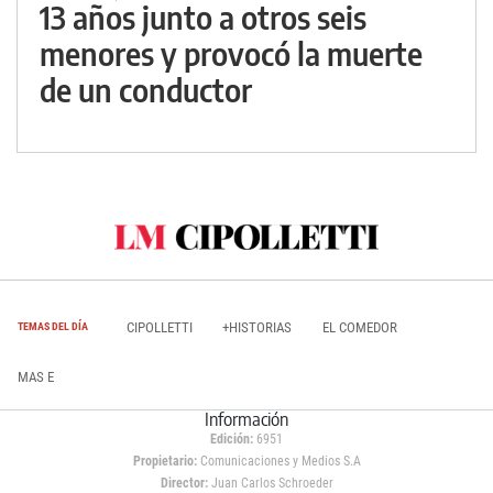
13 años junto a otros seis
menores y provocó la muerte
de un conductor
CIPOLLETTI
+HISTORIAS
EL COMEDOR
TEMAS DEL DÍA
MAS E
Información
Edición:
6951
Propietario:
Comunicaciones y Medios S.A
Director:
Juan Carlos Schroeder