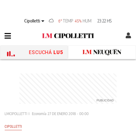
Cipolletti
TEMP
HUM
23:22 HS
6°
45%
ESCUCHÁ
LU5
LMCIPOLLETTI
Economía
27 DE ENERO 2018 - 00:00
CIPOLLETTI