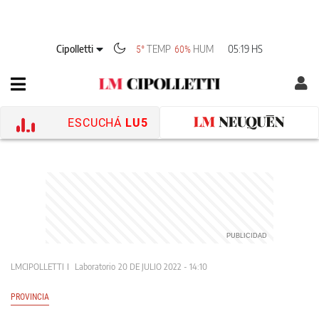
Cipolletti
TEMP
HUM
05:19 HS
5°
60%
ESCUCHÁ
LU5
LMCIPOLLETTI
Laboratorio
20 DE JULIO 2022 - 14:10
PROVINCIA