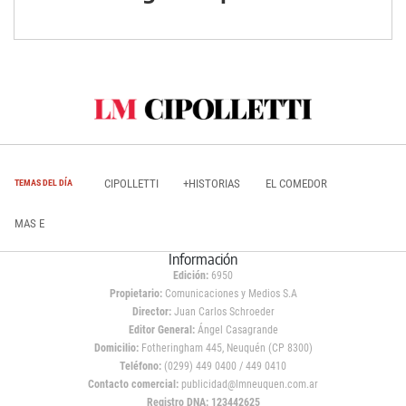
CIPOLLETTI
+HISTORIAS
EL COMEDOR
TEMAS DEL DÍA
MAS E
Información
Edición:
6950
Propietario:
Comunicaciones y Medios S.A
Director:
Juan Carlos Schroeder
Editor General:
Ángel Casagrande
Domicilio:
Fotheringham 445, Neuquén (CP 8300)
Teléfono:
(0299) 449 0400 / 449 0410
Contacto comercial:
publicidad@lmneuquen.com.ar
Registro DNA: 123442625