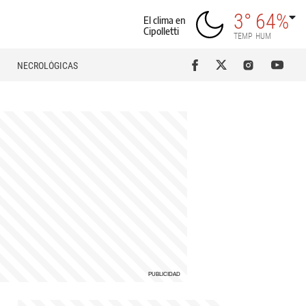
3°
64%
El clima en
Cipolletti
TEMP
HUM
NECROLÓGICAS