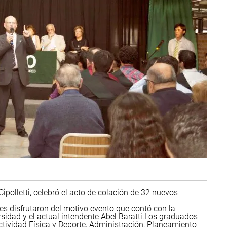
ipolletti, celebró el acto de colación de 32 nuevos
s disfrutaron del motivo evento que contó con la
sidad y el actual intendente Abel Baratti.
Los graduados
tividad Física y Deporte, Administración, Planeamiento