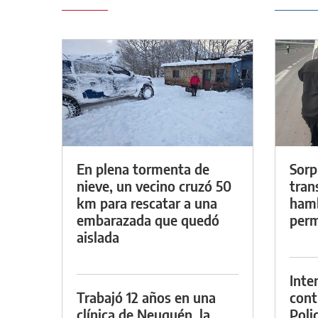
En plena tormenta de
Sorp
nieve, un vecino cruzó 50
tran
km para rescatar a una
hamb
embarazada que quedó
perm
aislada
Inte
Trabajó 12 años en una
cont
clínica de Neuquén, la
Poli