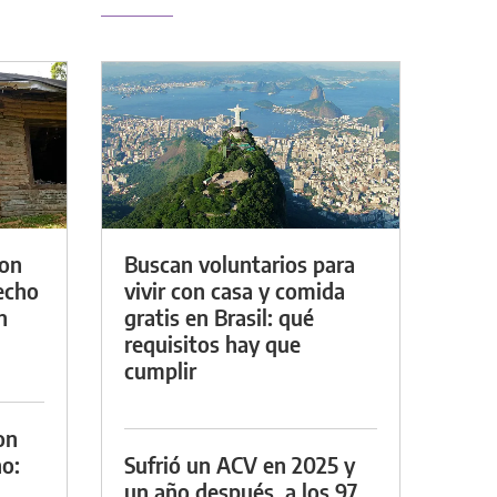
con
Buscan voluntarios para
techo
vivir con casa y comida
n
gratis en Brasil: qué
requisitos hay que
cumplir
on
o:
Sufrió un ACV en 2025 y
un año después, a los 97,