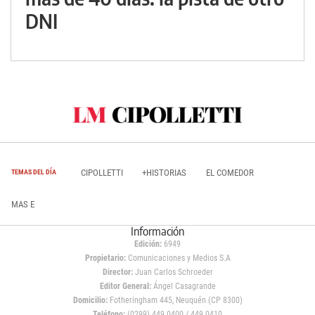
DNI
CIPOLLETTI
+HISTORIAS
EL COMEDOR
TEMAS DEL DÍA
MAS E
Información
Edición:
6949
Propietario:
Comunicaciones y Medios S.A
Director:
Juan Carlos Schroeder
Editor General:
Ángel Casagrande
Domicilio:
Fotheringham 445, Neuquén (CP 8300)
Teléfono:
(0299) 449 0400 / 449 0410