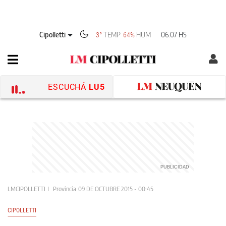
Cipolletti
TEMP
HUM
06:07 HS
3°
64%
ESCUCHÁ
LU5
LMCIPOLLETTI
Provincia
09 DE OCTUBRE 2015 - 00:45
CIPOLLETTI