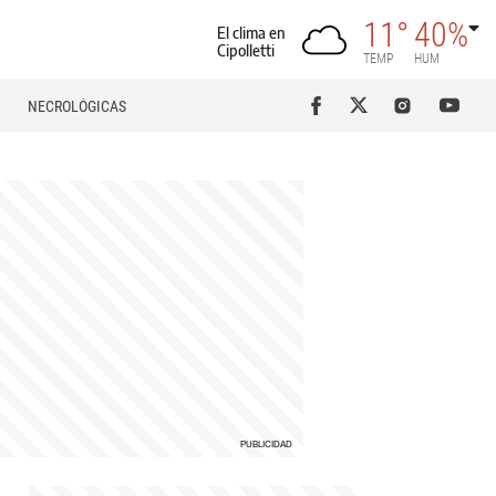
11°
40%
El clima en
Cipolletti
TEMP
HUM
NECROLÓGICAS