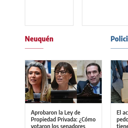
Neuquén
Polic
Aprobaron la Ley de
El a
Propiedad Privada: ¿Cómo
pedof
votaron los senadores
tien