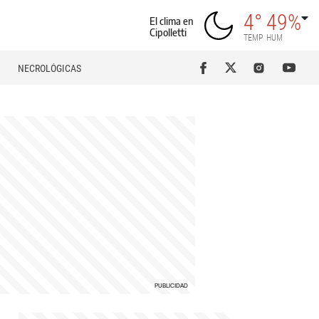
4°
49%
El clima en
Cipolletti
TEMP
HUM
NECROLÓGICAS