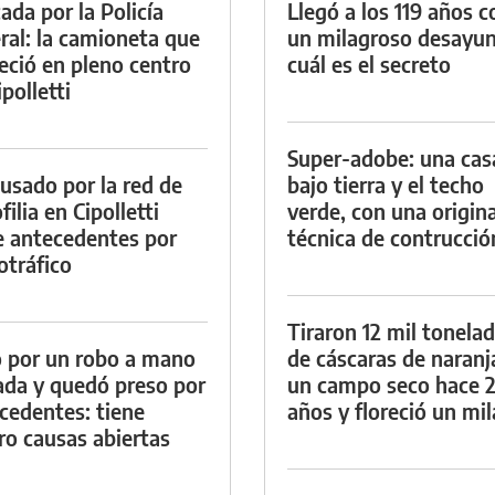
ada por la Policía
Llegó a los 119 años c
ral: la camioneta que
un milagroso desayun
eció en pleno centro
cuál es el secreto
polletti
Super-adobe: una cas
cusado por la red de
bajo tierra y el techo
ilia en Cipolletti
verde, con una origina
e antecedentes por
técnica de contrucció
otráfico
Tiraron 12 mil tonela
 por un robo a mano
de cáscaras de naranj
da y quedó preso por
un campo seco hace 
cedentes: tiene
años y floreció un mi
ro causas abiertas