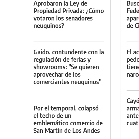
Aprobaron la Ley de
Busc
Propiedad Privada: ¿Cómo
Fede
votaron los senadores
apar
neuquinos?
de Ci
Gaido, contundente con la
El a
regulación de ferias y
pedof
showrooms: "Se quieren
tien
aprovechar de los
narc
comerciantes neuquinos"
Cayó
Por el temporal, colapsó
arma
el techo de un
ante
emblemático comercio de
cuat
San Martín de Los Andes