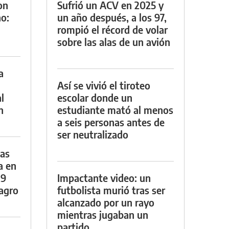
on
Sufrió un ACV en 2025 y
o:
un año después, a los 97,
rompió el récord de volar
sobre las alas de un avión
a
Así se vivió el tiroteo
l
escolar donde un
n
estudiante mató al menos
a seis personas antes de
ser neutralizado
das
a en
29
Impactante video: un
lagro
futbolista murió tras ser
alcanzado por un rayo
mientras jugaban un
partido