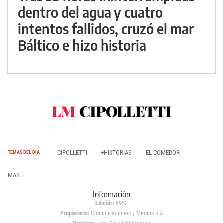
dentro del agua y cuatro
intentos fallidos, cruzó el mar
Báltico e hizo historia
CIPOLLETTI
+HISTORIAS
EL COMEDOR
TEMAS DEL DÍA
MAS E
Información
Edición:
6953
Propietario:
Comunicaciones y Medios S.A