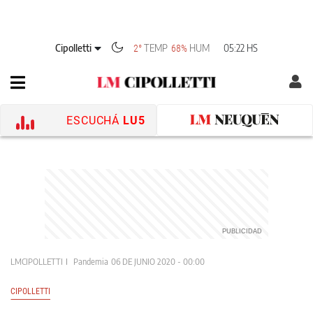
Cipolletti
TEMP
HUM
05:22 HS
2°
68%
ESCUCHÁ
LU5
LMCIPOLLETTI
Pandemia
06 DE JUNIO 2020 - 00:00
CIPOLLETTI