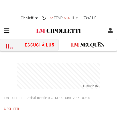
Cipolletti
TEMP
HUM
23:43 HS
6°
58%
ESCUCHÁ
LU5
LMCIPOLLETTI
Aníbal Tortoriello
28 DE OCTUBRE 2015 - 00:00
CIPOLLETTI