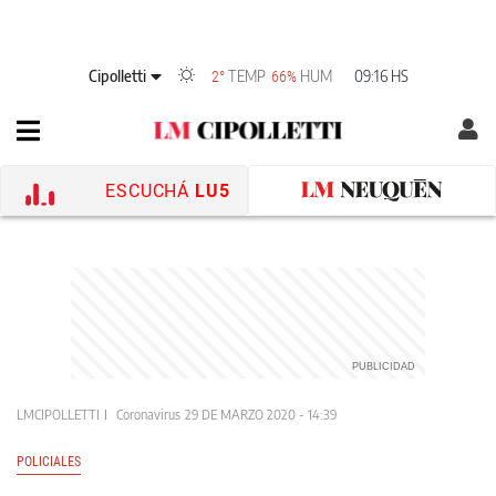
Cipolletti
TEMP
HUM
09:16 HS
2°
66%
ESCUCHÁ
LU5
LMCIPOLLETTI
Coronavirus
29 DE MARZO 2020 - 14:39
POLICIALES