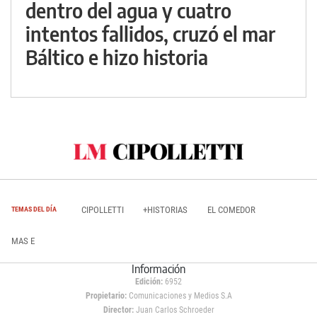
dentro del agua y cuatro
intentos fallidos, cruzó el mar
Báltico e hizo historia
CIPOLLETTI
+HISTORIAS
EL COMEDOR
TEMAS DEL DÍA
MAS E
Información
Edición:
6952
Propietario:
Comunicaciones y Medios S.A
Director:
Juan Carlos Schroeder