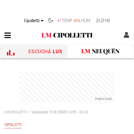
Cipolletti
TEMP
HUM
23:27 HS
4°
60%
ESCUCHÁ
LU5
LMCIPOLLETTI
Solidaridad
17 DE ENERO 2019 - 08:33
CIPOLLETTI