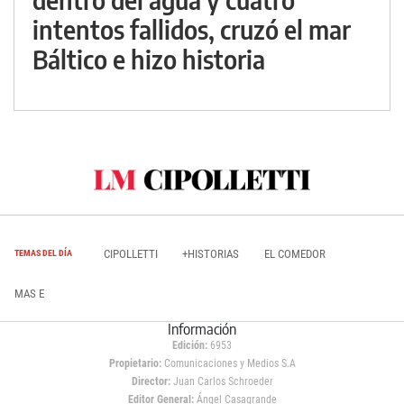
intentos fallidos, cruzó el mar
Báltico e hizo historia
CIPOLLETTI
+HISTORIAS
EL COMEDOR
TEMAS DEL DÍA
MAS E
Información
Edición:
6953
Propietario:
Comunicaciones y Medios S.A
Director:
Juan Carlos Schroeder
Editor General:
Ángel Casagrande