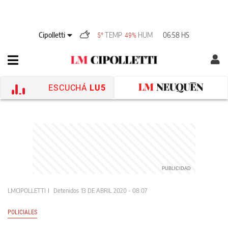
Cipolletti
TEMP
HUM
06:58 HS
5°
49%
ESCUCHÁ
LU5
LMCIPOLLETTI
Detenidos
13 DE ABRIL 2020 - 08:07
POLICIALES